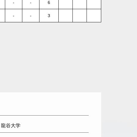
-
-
6
-
-
3
: 龍谷大学