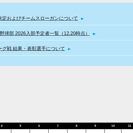
幹部決定およびチームスローガンについて
球部 2026入部予定者一覧（12.20時点）
リーグ戦 結果・表彰選手について
4
5
6
7
8
9
10
11