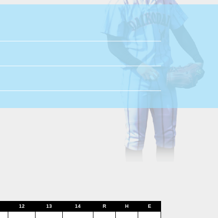
12
13
14
R
H
E