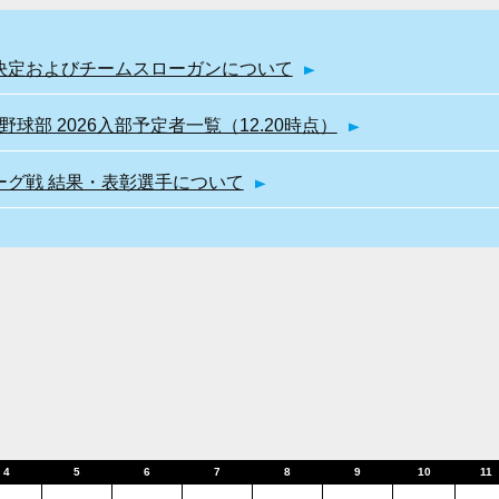
幹部決定およびチームスローガンについて
球部 2026入部予定者一覧（12.20時点）
リーグ戦 結果・表彰選手について
4
5
6
7
8
9
10
11