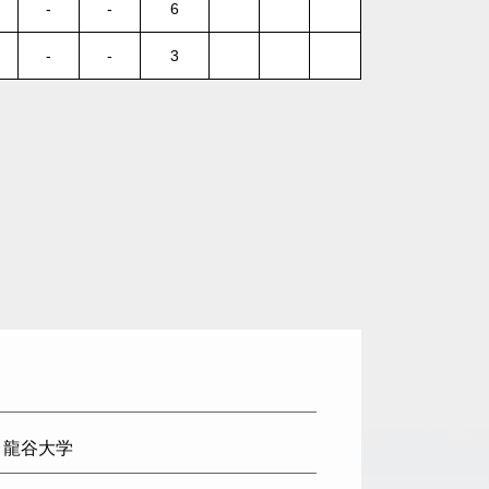
-
-
6
-
-
3
: 龍谷大学