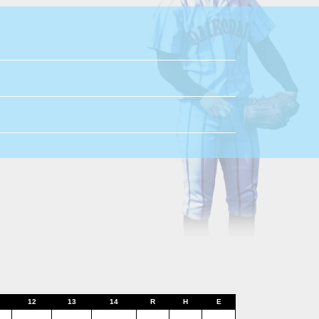
12
13
14
R
H
E