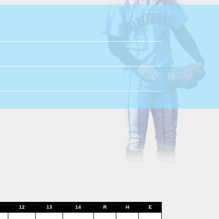
12
13
14
R
H
E