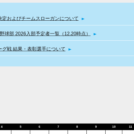
幹部決定およびチームスローガンについて
球部 2026入部予定者一覧（12.20時点）
リーグ戦 結果・表彰選手について
4
5
6
7
8
9
10
11