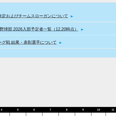
幹部決定およびチームスローガンについて
球部 2026入部予定者一覧（12.20時点）
リーグ戦 結果・表彰選手について
4
5
6
7
8
9
10
11