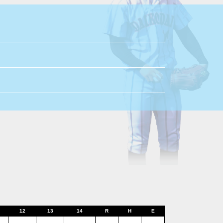
12
13
14
R
H
E