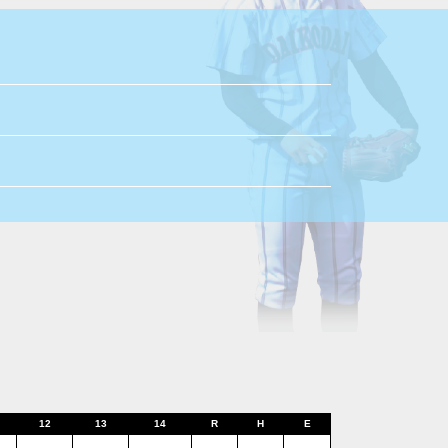
12
13
14
R
H
E