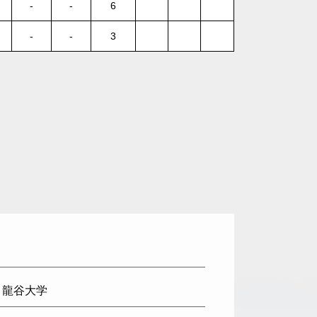
-
-
6
-
-
3
: 龍谷大学