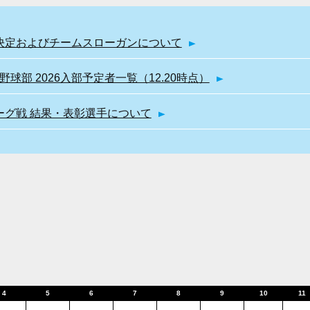
幹部決定およびチームスローガンについて
球部 2026入部予定者一覧（12.20時点）
リーグ戦 結果・表彰選手について
4
5
6
7
8
9
10
11