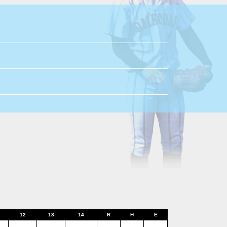
12
13
14
R
H
E