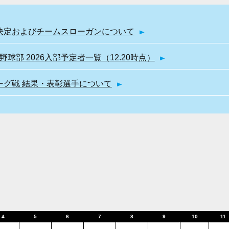
幹部決定およびチームスローガンについて
球部 2026入部予定者一覧（12.20時点）
リーグ戦 結果・表彰選手について
4
5
6
7
8
9
10
11