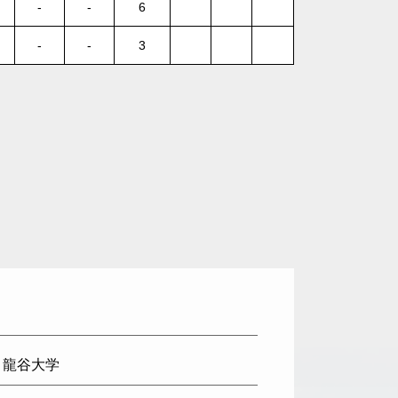
-
-
6
-
-
3
: 龍谷大学