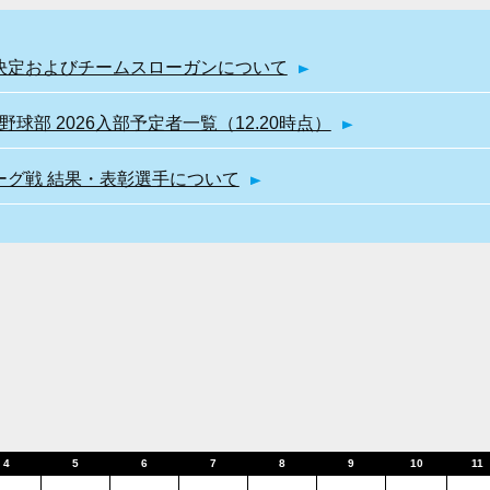
幹部決定およびチームスローガンについて
球部 2026入部予定者一覧（12.20時点）
リーグ戦 結果・表彰選手について
4
5
6
7
8
9
10
11