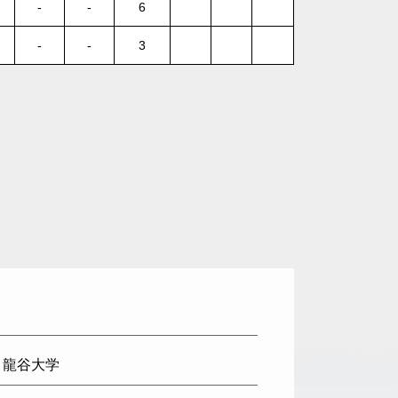
-
-
6
-
-
3
: 龍谷大学