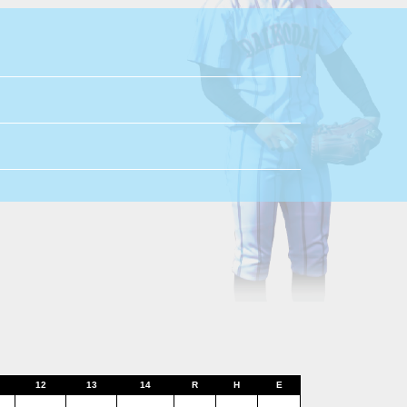
12
13
14
R
H
E