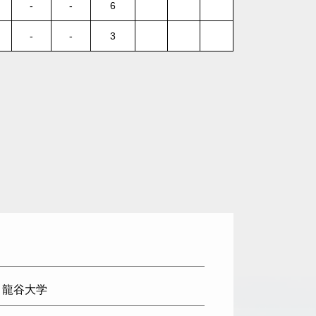
-
-
6
-
-
3
: 龍谷大学