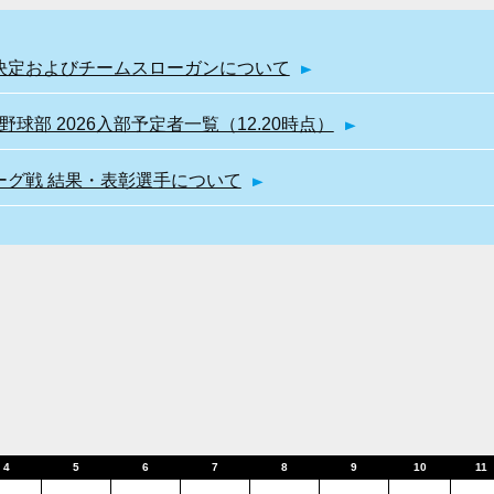
幹部決定およびチームスローガンについて
球部 2026入部予定者一覧（12.20時点）
リーグ戦 結果・表彰選手について
4
5
6
7
8
9
10
11