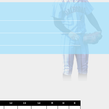
12
13
14
R
H
E