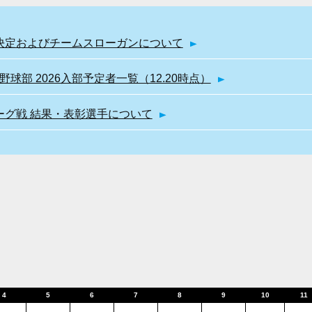
幹部決定およびチームスローガンについて
球部 2026入部予定者一覧（12.20時点）
リーグ戦 結果・表彰選手について
4
5
6
7
8
9
10
11