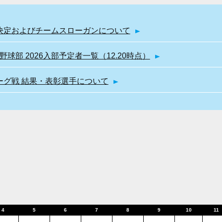
幹部決定およびチームスローガンについて
球部 2026入部予定者一覧（12.20時点）
リーグ戦 結果・表彰選手について
4
5
6
7
8
9
10
11