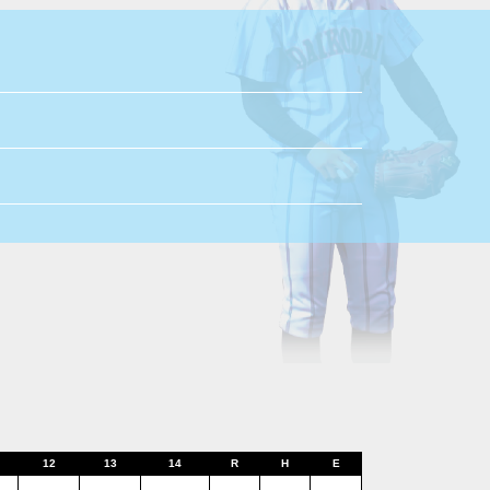
12
13
14
R
H
E