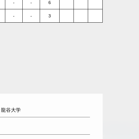
-
-
6
-
-
3
: 龍谷大学