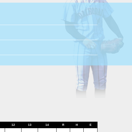
12
13
14
R
H
E