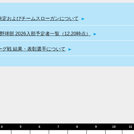
幹部決定およびチームスローガンについて
球部 2026入部予定者一覧（12.20時点）
リーグ戦 結果・表彰選手について
4
5
6
7
8
9
10
11