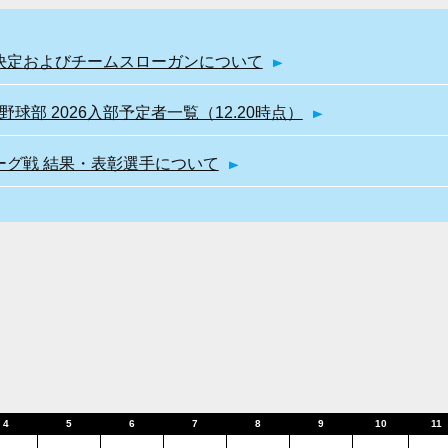
幹部決定およびチームスローガンについて
球部 2026入部予定者一覧（12.20時点）
リーグ戦 結果・表彰選手について
4
5
6
7
8
9
10
11