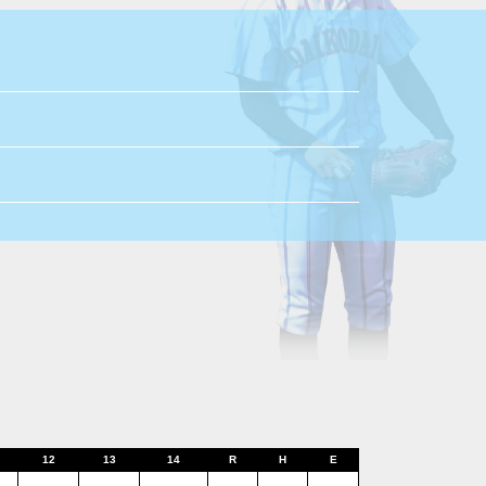
12
13
14
R
H
E