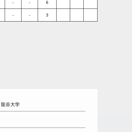
-
-
6
-
-
3
: 龍谷大学