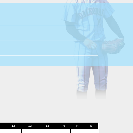
12
13
14
R
H
E