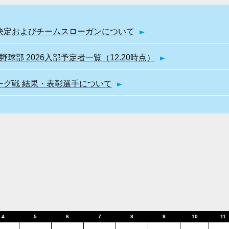
幹部決定およびチームスローガンについて
球部 2026入部予定者一覧（12.20時点）
リーグ戦 結果・表彰選手について
4
5
6
7
8
9
10
11