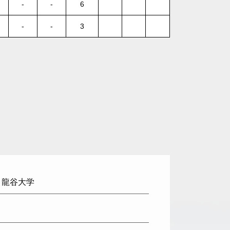
-
-
6
-
-
3
: 龍谷大学