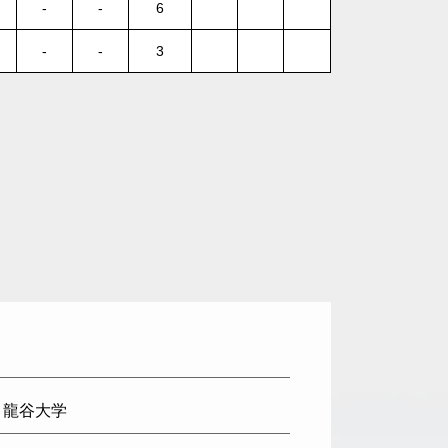
-
-
6
-
-
3
: 龍谷大学