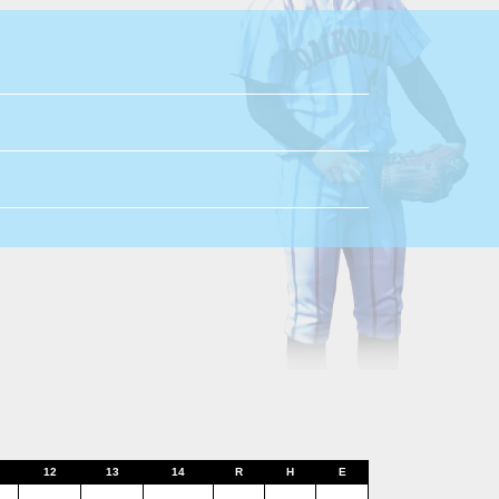
12
13
14
R
H
E