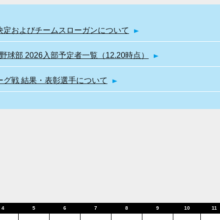
幹部決定およびチームスローガンについて
球部 2026入部予定者一覧（12.20時点）
リーグ戦 結果・表彰選手について
4
5
6
7
8
9
10
11