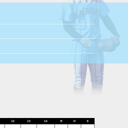
12
13
14
R
H
E