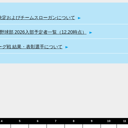
幹部決定およびチームスローガンについて
球部 2026入部予定者一覧（12.20時点）
リーグ戦 結果・表彰選手について
4
5
6
7
8
9
10
11