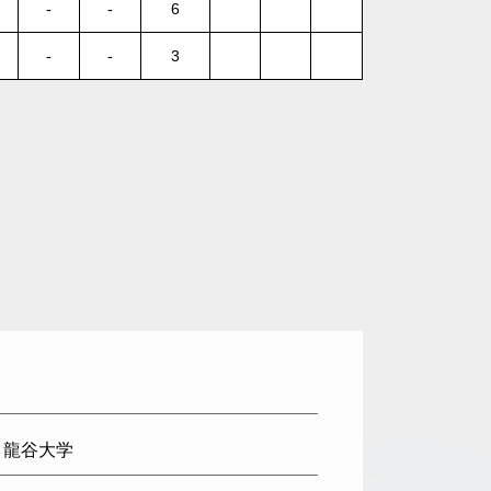
-
-
6
-
-
3
: 龍谷大学