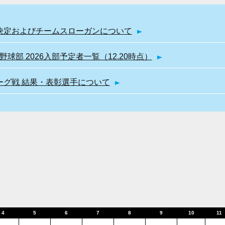
幹部決定およびチームスローガンについて
球部 2026入部予定者一覧（12.20時点）
リーグ戦 結果・表彰選手について
4
5
6
7
8
9
10
11