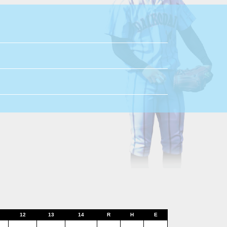
12
13
14
R
H
E